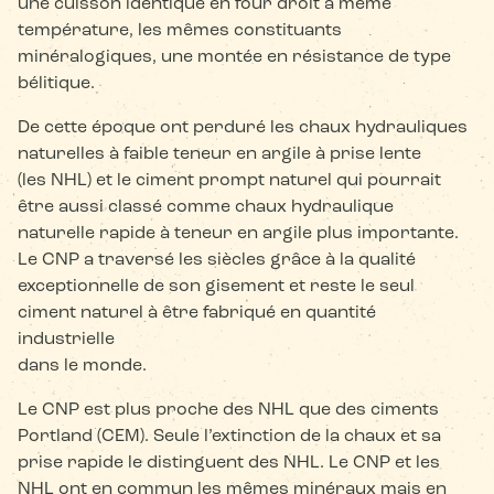
une cuisson identique en four droit à même
température, les mêmes constituants
minéralogiques, une montée en résistance de type
bélitique.
De cette époque ont perduré les chaux hydrauliques
naturelles à faible teneur en argile à prise lente
(les NHL) et le ciment prompt naturel qui pourrait
être aussi classé comme chaux hydraulique
naturelle rapide à teneur en argile plus importante.
Le CNP a traversé les siècles grâce à la qualité
exceptionnelle de son gisement et reste le seul
ciment naturel à être fabriqué en quantité
industrielle
dans le monde.
Le CNP est plus proche des NHL que des ciments
Portland (CEM). Seule l’extinction de la chaux et sa
prise rapide le distinguent des NHL. Le CNP et les
NHL ont en commun les mêmes minéraux mais en