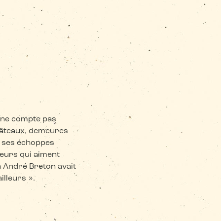
, ne compte pas
châteaux, demeures
, ses échoppes
teurs qui aiment
n André Breton avait
ailleurs ».