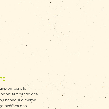
RE
 surplombant la
apopie fait partie des
de France. Il a même
age préféré des