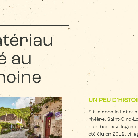
tériau
é au
moine
UN PEU D’HISTOI
Situé dans le Lot et
rivière, Saint-Cirq-L
plus beaux villages 
été élu en 2012, vill