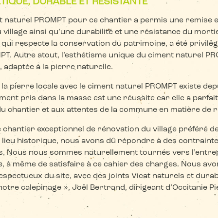
TIQUE, DURABLE ET RÉSISTANTE
ent naturel PROMPT pour ce chantier a permis une remise 
 village ainsi qu’une durabilité et une résistance du mortie
 qui respecte la conservation du patrimoine, a été privilég
PT. Autre atout, l’esthétisme unique du ciment naturel P
, adaptée à la pierre naturelle.
ter la pierre locale avec le ciment naturel PROMPT existe de
ment pris dans la masse est une réussite car elle a parf
u chantier et aux attentes de la commune en matière de 
 chantier exceptionnel de rénovation du village préféré de
e lieu historique, nous avons dû répondre à des contraint
s. Nous nous sommes naturellement tournés vers l’entrep
e, à même de satisfaire à ce cahier des charges. Nous avon
pectueux du site, avec des joints Vicat naturels et durab
otre calepinage », Joël Bertrand, dirigeant d’Occitanie Pi