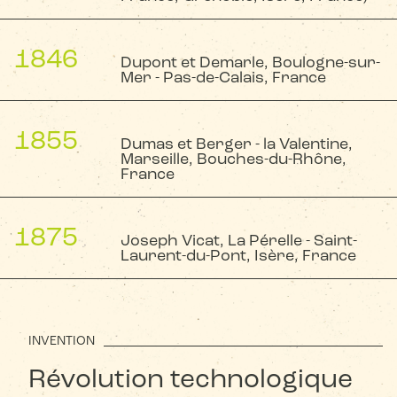
1846
Dupont et Demarle, Boulogne-sur-
Mer - Pas-de-Calais, France
Dupont et Demarle ouvrent la première usine de ciment
Portland artificiel en France, à Boulogne-sur-Mer (Pas-de-
1855
Calais, France).
Dumas et Berger - la Valentine,
Marseille, Bouches-du-Rhône,
France
Dumas et Berger ouvrent l'usine de la Valentine à Marseille
(Bouches-du-Rhône, France)
1875
Joseph Vicat, La Pérelle - Saint-
Laurent-du-Pont, Isère, France
Le Capitaine Breton, Joseph Arnaud et Jacques Carrière
ouvrent l'usine de ciment prompt naturel de Porte de
France (Grenoble, Isère, France). Ils sont rejoints par
François Dumolard et Constant Viallet en 1842, puis
Antonin Dupuys de Bordes en 1860 pour fusionner sous le
INVENTION
nom Ciments de la Porte de France en 1870.
Révolution technologique