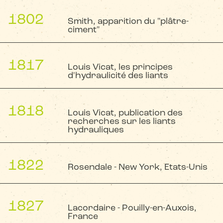
James Parker trouve un calcaire argileux dans l'île de
Sheppey (Grande Bretagne). Il fait breveter le fait de
1802
calciner ces "cailloux argileux". Il nomme "ciment romain"
Smith, apparition du "plâtre-
son ciment prompt naturel.
ciment"
Un anglais nommé Smith trouve des galets similaires à
ceux de Parker sur la grève de Boulogne-sur-Mer
1817
(France). Le produit obtenu de la cuisson est nommé
Louis Vicat, les principes
"plâtre-ciment".
d'hydraulicité des liants
Louis Vicat découvre les principes d'hydraulicité des
liants.
1818
Louis Vicat, publication des
recherches sur les liants
hydrauliques
1822
Rosendale - New York, Etats-Unis
Fabrication de ciment prompt naturel à New York par
Rosendale.
1827
Lacordaire - Pouilly-en-Auxois,
France