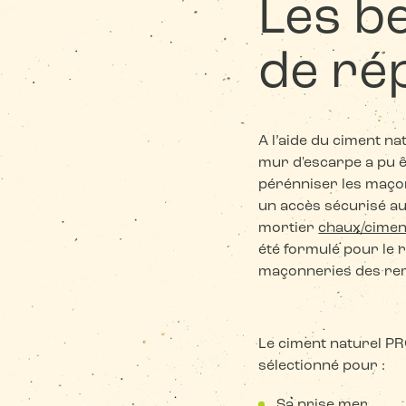
Les b
de ré
A l’aide du ciment na
mur d'escarpe a pu ê
pérénniser les maço
un accès sécurisé au
mortier
chaux/cime
été formulé pour le 
maçonneries des re
Le ciment naturel P
sélectionné pour :
Sa prise mer