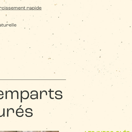
urcissement rapide
aturelle
emparts
urés