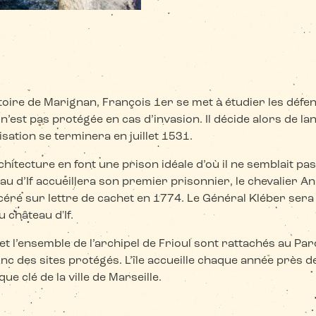
toire de Marignan, François 1er se met à étudier les défense
le n’est pas protégée en cas d’invasion. Il décide alors de l
isation se terminera en juillet 1531.
chitecture en font une prison idéale d’où il ne semblait pa
au d’If accueillera son premier prisonnier, le chevalier A
éré sur lettre de cachet en 1774. Le Général Kléber sera 
 château d'If.
f et l’ensemble de l’archipel de Frioul sont rattachés au Pa
nc des sites protégés. L’île accueille chaque année près d
que clé de la ville de Marseille.