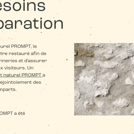
esoins
paration
turel PROMPT, le
tre restauré afin de
nneries et d'assurer
x visiteurs. Un
nt naturel PROMPT
a
rejointoiement des
mparts.
ROMPT a été