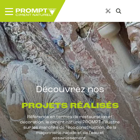
Découvrez nos
PROJETS RÉALISÉS
Référence en termes de restauration et
décoration, le ciment naturel PROMPT s'illustre
sur les marchés de l'éco-construction, de la
maçonnerie rapide et de l'eau et
assainissement.