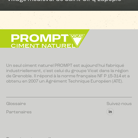
Un seul ciment naturel PROMPT est aujourd'hui fabriqué
industriellement, c'est celui du groupe Vicat dans la région
de Grenoble. Il répond à la norme française NF P 15-314 et a
obtenu en 2007 un Agrément Technique Européen (ATE).
Glossaire
Suivez-nous
Partenaires