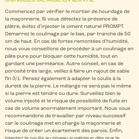
CONSEILS DE MISE EN ŒUVRE
Commencez par vérifier le mortier de hourdage de
la maçonnerie. Si vous détectez la présence de
plâtre, évitez d’injecter le ciment naturel PROMPT.
Démarrez le coulinage par le bas, par tranche de 50
cm de haut. En cas de fortes remontées d’humidité,
nous vous conseillons de procéder à un coulinage en
pâte pure pour bloquer cette humidité, tout en
gardant une perméance. Autre conseil, en cas de
porosité très large, veillez à faire un rajout de sable
fin 0/1. Pensez également à adapter le coulis à la
dureté de la pierre. Le mélange ne sera pas le même
si la pierre est tendre ou dure. Surveillez bien le
volume injecté et le risque de possibilité de fuite en
cas de volume anormalement important. Nous vous
recommandons de travailler par niveau successif
car le coulinage met en charge la maçonnerie et
risque de créer un écartement des parois. Enfin,
injectez le coulis au niveau supérieur dès que le