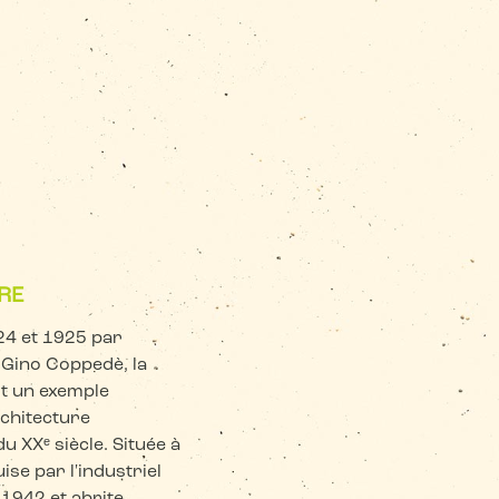
RE
24 et 1925 par
n Gino Coppedè, la
est un exemple
chitecture
u XXᵉ siècle. Située à
ise par l'industriel