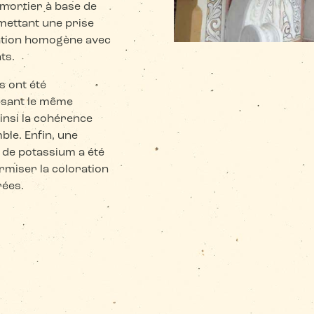
mortier à base de
ettant une prise
ration homogène avec
nts.
s ont été
lisant le même
insi la cohérence
ble. Enfin, une
s de potassium a été
rmiser la coloration
rées.