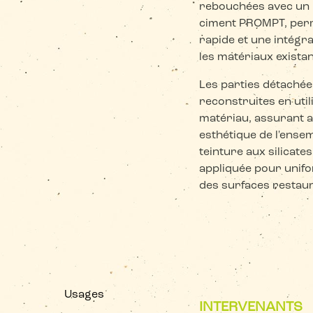
rebouchées avec un 
ciment PROMPT, perm
rapide et une intég
les matériaux exista
Les parties détachée
reconstruites en uti
matériau, assurant a
esthétique de l'ensem
teinture aux silicate
appliquée pour unifo
des surfaces restau
Usages
INTERVENANTS