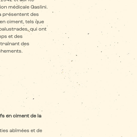
1942 et abrite
ion médicale Gaslini.
la présentent des
en ciment, tels que
balustrades, qui ont
mps et des
entraînant des
achements.
fs en ciment de la
rties abîmées et de