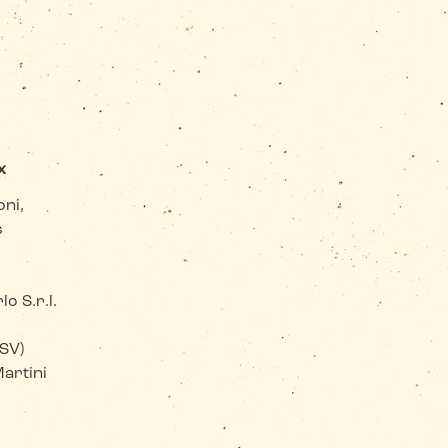
ux
oni,
s
o S.r.l.
(SV)
artini