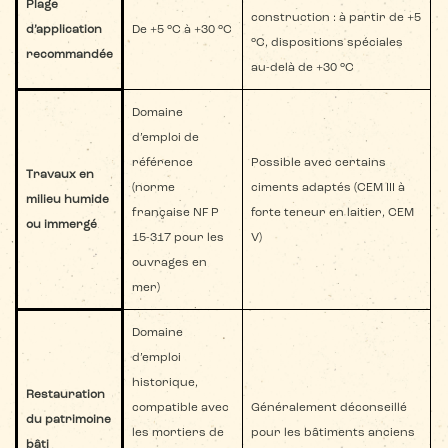
Plage
construction : à partir de +5
d’application
De +5 °C à +30 °C
°C, dispositions spéciales
recommandée
au-delà de +30 °C
Domaine
d’emploi de
référence
Possible avec certains
Travaux en
(norme
ciments adaptés (CEM III à
milieu humide
française NF P
forte teneur en laitier, CEM
ou immergé
15-317 pour les
V)
ouvrages en
mer)
Domaine
d’emploi
historique,
Restauration
compatible avec
Généralement déconseillé
du patrimoine
les mortiers de
pour les bâtiments anciens
bâti