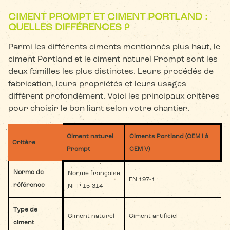
CIMENT PROMPT ET CIMENT PORTLAND :
QUELLES DIFFÉRENCES ?
Parmi les différents ciments mentionnés plus haut, le
ciment Portland et le ciment naturel Prompt sont les
deux familles les plus distinctes. Leurs procédés de
fabrication, leurs propriétés et leurs usages
diffèrent profondément. Voici les principaux critères
pour choisir le bon liant selon votre chantier.
Ciment naturel
Ciments Portland (CEM I à
Critère
Prompt
CEM V)
Norme de
Norme française
EN 197-1
référence
NF P 15-314
Type de
Ciment naturel
Ciment artificiel
ciment