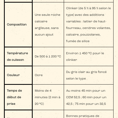
Clinker (de 5 % à 95 % selon le
Une seule roche
type) avec des additions
calcaire
variables : laitier de haut-
Composition
argileuse, sans
fourneau, cendres volantes,
aucun ajout
calcaire, pouzzolanes,
fumée de silice
Température
Environ 1 450 °C pour le
De 500 à 1 200 °C
de cuisson
clinker
Du gris clair au gris foncé
Couleur
Ocre
selon le type
Temps de
Moins de 4
Au moins 45 min pour un
début de
minutes (2 min à
CEM 52,5 ; 60 min pour un
prise
20 °C)
42,5 ; 75 min pour un 32,5
Bonnes pratiques de