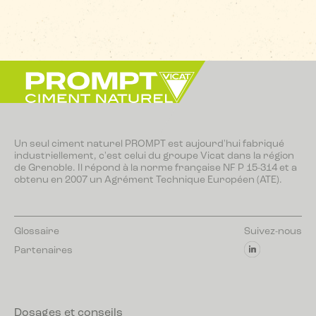
Un seul ciment naturel PROMPT est aujourd'hui fabriqué
industriellement, c'est celui du groupe Vicat dans la région
de Grenoble. Il répond à la norme française NF P 15-314 et a
obtenu en 2007 un Agrément Technique Européen (ATE).
Glossaire
Suivez-nous
Partenaires
Dosages et conseils